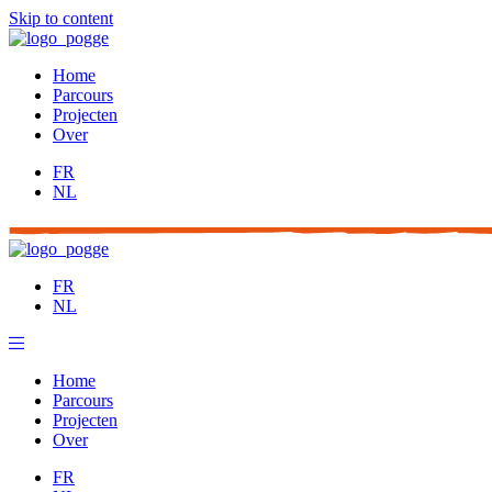
Skip to content
Home
Parcours
Projecten
Over
FR
NL
FR
NL
Home
Parcours
Projecten
Over
FR