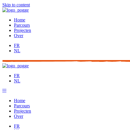
Skip to content
Home
Parcours
Projecten
Over
FR
NL
FR
NL
Home
Parcours
Projecten
Over
FR