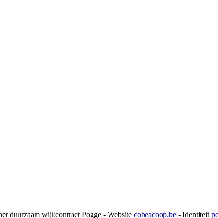
et duurzaam wijkcontract Pogge - Website
cobeacoop.be
- Identiteit
po